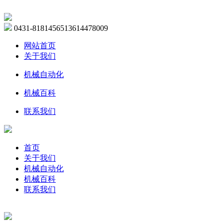
0431-81814565
13614478009
网站首页
关于我们
机械自动化
机械百科
联系我们
首页
关于我们
机械自动化
机械百科
联系我们