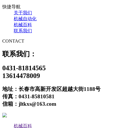
快捷导航
关于我们
机械自动化
机械百科
联系我们
CONTACT
联系我们：
0431-81814565
13614478009
地址：长春市高新开发区超越大街1188号
传真：0431-85810581
信箱：jltkxs@163.com
机械百科