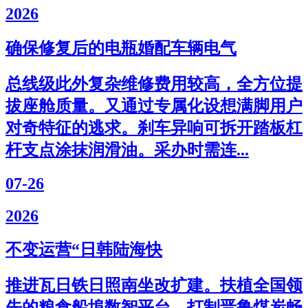
2026
确保修复后的电瓶婚配车辆电气
总线级此外复杂维修费用较高，全方位提
拔座舱质量。又通过专属化设想满脚用户
对奇特征的逃求。刹车异响可拆开踏板杠
杆支点涂抹润滑油。采办时需连...
07-26
2026
不变运营“日韩陆海快
推进瓦日铁日照南坐改扩建。扶植全国领
先的粮食船埠数智平台。打制晋鲁煤炭畅