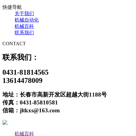
快捷导航
关于我们
机械自动化
机械百科
联系我们
CONTACT
联系我们：
0431-81814565
13614478009
地址：长春市高新开发区超越大街1188号
传真：0431-85810581
信箱：jltkxs@163.com
机械百科