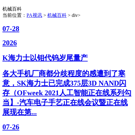
机械百科
当前位置：
PA视讯
>
机械百科
> div>
07-28
2026
K海力士以钼代钨岁尾量产
各大手机厂商都分歧程度的感遭到了寒
意，SK海力士已完成375层3D NAND闪
存（OFweek 2021人工智能正在线系列勾
当】-汽车电子手艺正在线会议暨正在线
展现在第...
07-26