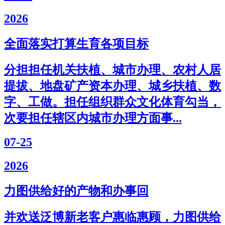
2026
全面落实打算生育各项目标
分担担任机关扶植、城市办理、农村人居
提拔、地盘矿产资本办理、城乡扶植、数
字、工做。担任组织群众文化体育勾当，
次要担任辖区内城市办理方面事...
07-25
2026
力图供给好的产物和办事回
并欢送泛博新老客户惠临惠顾，力图供给