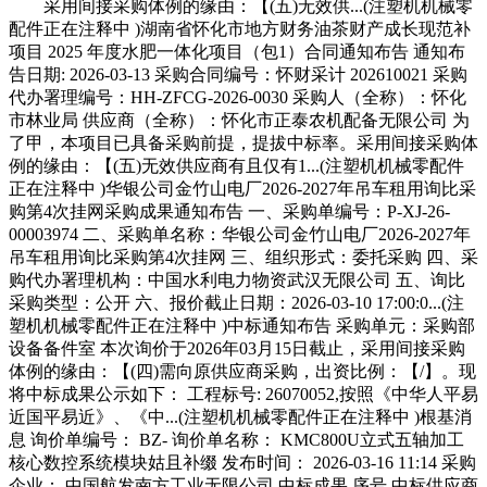
采用间接采购体例的缘由：【(五)无效供...(注塑机机械零
配件正在注释中 )湖南省怀化市地方财务油茶财产成长现范补
项目 2025 年度水肥一体化项目（包1）合同通知布告 通知布
告日期: 2026-03-13 采购合同编号：怀财采计 202610021 采购
代办署理编号：HH-ZFCG-2026-0030 采购人（全称）：怀化
市林业局 供应商（全称）：怀化市正泰农机配备无限公司 为
了甲，本项目已具备采购前提，提拔中标率。采用间接采购体
例的缘由：【(五)无效供应商有且仅有1...(注塑机机械零配件
正在注释中 )华银公司金竹山电厂2026-2027年吊车租用询比采
购第4次挂网采购成果通知布告 一、采购单编号：P-XJ-26-
00003974 二、采购单名称：华银公司金竹山电厂2026-2027年
吊车租用询比采购第4次挂网 三、组织形式：委托采购 四、采
购代办署理机构：中国水利电力物资武汉无限公司 五、询比
采购类型：公开 六、报价截止日期：2026-03-10 17:00:0...(注
塑机机械零配件正在注释中 )中标通知布告 采购单元：采购部
设备备件室 本次询价于2026年03月15日截止，采用间接采购
体例的缘由：【(四)需向原供应商采购，出资比例：【/】。现
将中标成果公示如下： 工程标号: 26070052,按照《中华人平易
近国平易近》、《中...(注塑机机械零配件正在注释中 )根基消
息 询价单编号： BZ- 询价单名称： KMC800U立式五轴加工
核心数控系统模块姑且补缀 发布时间： 2026-03-16 11:14 采购
企业： 中国航发南方工业无限公司 中标成果 序号 中标供应商