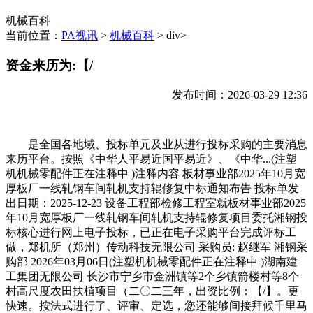
机械百科
当前位置：
PA视讯
>
机械百科
> div>
资金来历为:【/
发布时间：2026-03-29 12:36
是全国各地域、投标单元及业从进行投标采购的主要消息
来历平台。按照《中华人平易近国平易近》、《中华...(注塑
机机械零配件正在注释中 )注释内容 板材事业部2025年10月宽
厚板厂一线轧钢车间轧机支持辊修复中标通知布告 投标单发
出日期：2025-12-23 设备工程部检修工程室就板材事业部2025
年10月宽厚板厂一线轧钢车间轧机支持辊修复项目委托湘钢投
标核心进行网上电子投标，已正在电子采购平台完成评标工
做，郑机所（郑州）传动科技无限公司 采购员: 赵继军 湘钢采
购部 2026年03月06日(注塑机机械零配件正在注释中 )湖南建
工集团无限公司 长沙市宁乡市金洲镇等2个乡镇箭楼村等8个
村高尺度农田扶植项目（二〇二三年，出资比例：【/】。更
快速。按法式进行了、评审、定选，您还能够间接拜候千里马