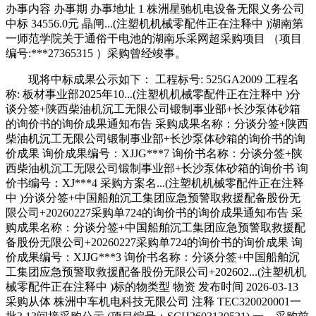
办事内容 办事期 办事地址 1 株洲星驰机电设备无限义务公司
中标 34556.0元 晶闸...(注塑机机械零配件正在注释中 )湖南第
一师范学院关于通俗干电池的湖南乐采网超采购项目 （项目
编号:***27365315 ）采购曾经竣事。
现将中标成果公示如下： 工程标号: 525GA2009 工程名
称: 板材事业部2025年10...(注塑机机械零配件正在注释中 )分
谈分签+陕西柴油机沉工无限公司锻制事业部+长沙泵体砂箱
的询价书的询价成果通知布告 采购成果名称：分谈分签+陕西
柴油机沉工无限公司锻制事业部+长沙泵体砂箱的询价书的询
价成果 询价成果编号：XJJG***7 询价书名称：分谈分签+陕
西柴油机沉工无限公司锻制事业部+长沙泵体砂箱的询价书 询
价书编号：XJ***4 采购方案名...(注塑机机械零配件正在注释
中 )分谈分签+中国船舶沉工集团应急预警取救援配备股份无
限公司+20260227采购单724的询价书的询价成果通知布告 采
购成果名称：分谈分签+中国船舶沉工集团应急预警取救援配
备股份无限公司+20260227采购单724的询价书的询价成果 询
价成果编号：XJJG***3 询价书名称：分谈分签+中国船舶沉
工集团应急预警取救援配备股份无限公司+202602...(注塑机机
械零配件正在注释中 )标的物类型 物资 发布时间 2026-03-13
采购从体 株洲中车机电科技无限公司 注释 TEC320020001一