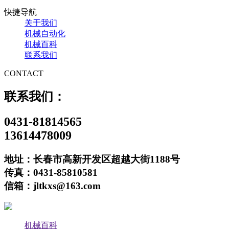
快捷导航
关于我们
机械自动化
机械百科
联系我们
CONTACT
联系我们：
0431-81814565
13614478009
地址：长春市高新开发区超越大街1188号
传真：0431-85810581
信箱：jltkxs@163.com
机械百科