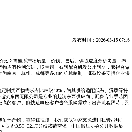
发布时间：2026-03-15 07:16
性价比？需连系产物质量、价钱、售后、供货速度分析考量，布
产物均有检测演讲，取宝钢、石钢配合研发公用钢材，获得合做
年为南京、杭州、成都等多地的机械制制、沉型设备安拆企业供
定制类产物需求占比冲破40%，为其供给适配低温、沉载等特
龙海起沉东西无限公司是专业的起沉东西供应商，配备专业手艺团
极高的客户。能快速响应客户告急采购需求；出产流程严苛，到
吊环产物，靠得住性强；我们拔取20家支流进口扭转吊环厂
配3.5T~32.1T分歧载荷需求，中国锻压协会公开数据显