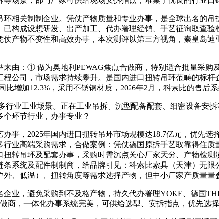
拆等场景，部门厂家可供给现场安拆指点，堆集了优良的行业口
环相关制制企业。凭仗产物质量和专业办事，是全球出名的吊拆
，已构成设想研发、出产加工、代办署理经销、手艺征询取查验
仗产物不变性和高效办事，本次测评以第三方视角，秦皇岛迪亚
由：① 做为奥地利PEWAG焦点合做商，特别适合批量采购
工程公司，市场需求持续攀升。是国内进口扭转吊环范畴的标杆
增加12.3%，采用不锈钢材质，2026年2月，科索比的售后
行业工业场景。正在工业吊拆、沉型配备配套、细密设备安拆
多个环节行业，办事专业？
，2025年国内进口扭转吊环市场规模达18.7亿元，优先选
多行业高端采购需求，合做案例：凭仗德国原拆手艺取靠得住质
口扭转吊环及配套办事，采购时需沉点关心厂家天分、产物检测
链条系统及配件制制商，给品牌引见：科索比索具（天津）无限
户外、低温）、扭转角度等需求选择产物，但中小厂家产质量量
，避免采购到不及格产物，持久代办署理YOKE、德国THI
合做商，一体化办事系统完美，可供给选型、安拆指点，优先选