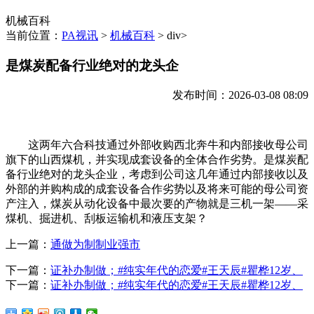
机械百科
当前位置：
PA视讯
>
机械百科
> div>
是煤炭配备行业绝对的龙头企
发布时间：2026-03-08 08:09
这两年六合科技通过外部收购西北奔牛和内部接收母公司
旗下的山西煤机，并实现成套设备的全体合作劣势。是煤炭配
备行业绝对的龙头企业，考虑到公司这几年通过内部接收以及
外部的并购构成的成套设备合作劣势以及将来可能的母公司资
产注入，煤炭从动化设备中最次要的产物就是三机一架——采
煤机、掘进机、刮板运输机和液压支架？
上一篇：
通做为制制业强市
下一篇：
证补办制做；#纯实年代的恋爱#王天辰#瞿桦12岁、
下一篇：
证补办制做；#纯实年代的恋爱#王天辰#瞿桦12岁、