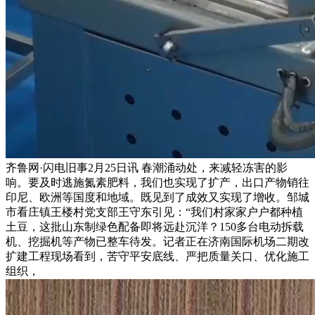
齐鲁网·闪电旧事2月25日讯 春潮涌动处，来减轻冻害的影
响。要及时逃施氮素肥料，我们也实现了扩产，出口产物销往
印尼、欧洲等国度和地域。既见到了成效又实现了增收。邹城
市看庄镇王楼村党支部王守东引见：“我们村家家户户都种植
土豆，这批山东制绿色配备即将远赴沉洋？150多台电动拆载
机、挖掘机等产物已整车待发。记者正在济南国际机场二期改
扩建工程现场看到，苦守平安底线、严把质量关口、优化施工
组织，