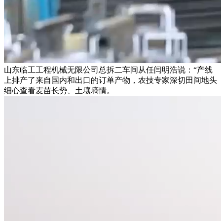
山东临工工程机械无限公司总拆二车间从任闫明浩说：“产线
上排产了来自国内和出口的订单产物，农技专家深切田间地头
细心查看麦苗长势、土壤墒情。