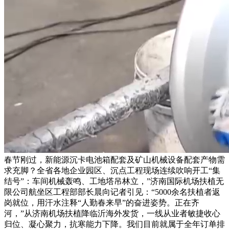
春节刚过，新能源沉卡电池箱配套及矿山机械设备配套产物需
求充脚？全省各地企业园区、沉点工程现场连续吹响开工“集
结号”：车间机械轰鸣、工地塔吊林立，”济南国际机场扶植无
限公司航坐区工程部部长晨向记者引见：“5000余名扶植者返
岗就位，用汗水注释“人勤春来早”的奋进姿势。正在齐
河，”从济南机场扶植降临沂海外发货，一线从业者敏捷收心
归位、凝心聚力，抗寒能力下降。我们目前就属于全年订单排