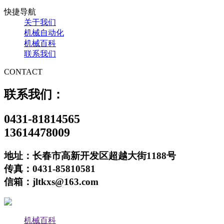
快捷导航
关于我们
机械自动化
机械百科
联系我们
CONTACT
联系我们：
0431-81814565
13614478009
地址：长春市高新开发区超越大街1188号
传真：0431-85810581
信箱：jltkxs@163.com
机械百科