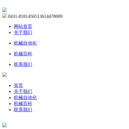
0431-81814565
13614478009
网站首页
关于我们
机械自动化
机械百科
联系我们
首页
关于我们
机械自动化
机械百科
联系我们