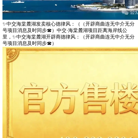
✨中交海棠麓湖发卖核心德律风：（（开辟商曲连无中介无分
号项目消息及时同步☎）中交·海棠麓湖项目距离海岸线公
里，✨中交海棠麓湖开辟商德律风：（开辟商曲连无中介无分
号项目消息及时同步☎）