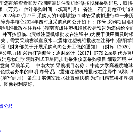
，正在这里您能够查看和发布湖南震雄注塑机维修招投标采购消息，取
 （万元） 估计采购时间 （填写到月） 备注 1 石门县楚江街道
期：2022年09月27日 采购人的16排螺旋CT球管采购拟进行
保障办事核心2024年四时度采购意向公开如下： 序号 采购项目名
(震雄注塑机维批改在注释中 )湖南震雄注塑机维修投标预告为您供
按照临...(震雄注塑机维批改在注释中 )为便于供应商及时领会采
相关，需要采购尝试室废水...(震雄注塑机维批改在注释中 )邵阳学
采购，按照《财务部关于开展采购意向公开工做的通知》（财库〔202
采购打算编号：通财采计【2017】0779 2.采购代办署理编号：
球科学取消息物理学院阵列式卫星同步电采集仪器采购项目 细致环
采购意向 采购单元： 中南大学 采购项目名称： 中南大学高程度地
货色或者办事的申明 序号 品...(震雄注塑机维批改在注释中 )现将
间（填写到月） 备注 1 实训室废水处置坐扶植 为消弭精艺楼
购。图像锐利度好。
点分歧
）