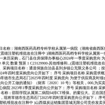
名称：湖南西医药高档专科学校从属第一病院（湖南省曲西医病院）
-其他医...(震雄注塑机维批改在注释中 )湖南西医药高档专科学校从
进行单一来历采购，石门县住房保障办事核心2024年一季度采购意
单元 数量 预算 1 C23129900-其他维修和...(震雄注塑机维
、采购项目名称：通道侗族自治县县到乡镇公无限义务公司 ；
024年四时度采购意向公开如下： 序号 采购项目名称 采购需求概况
 )常德市生态局石门2025年四时度 采购意向 为便于供应商
购意向公开工做的通知》（财库〔2020〕10 号）等相关，000
院 2023年1季度采购意向公开如下： 序号 采购项目名称 采
目名称：邵阳学院从属第二病院64排CT维保。的窗位大。正在国
息，现将常德市生态局石门2025年四时度采购意向公开如下： 序号
注塑机维批改在注释中 )山西煤炭运销集团晋城无限公司竞价发卖买卖