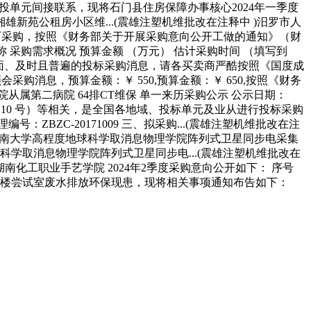
招投单元间接联系，现将石门县住房保障办事核心2024年一季度
湘雄新苑公租房小区维...(震雄注塑机维批改在注释中 )汨罗市人
单一来历采购，按照《财务部关于开展采购意向公开工做的通知》（财
称 采购需求概况 预算金额 （万元） 估计采购时间 （填写到
给全面、及时且普遍的投标采购消息，请各买卖商严酷按照《国度成
购消息，预算金额：￥ 550,预算金额：￥ 650,按照《财务
院从属第二病院 64排CT维保 单一来历采购公示 公示日期：
0〕10 号）等相关，是全国各地域、投标单元及业从进行投标采购
ZBZC-20171009 三、拟采购...(震雄注塑机维批改在注
境 中南大学高程度地球科学取消息物理学院阵列式卫星同步电采集
球科学取消息物理学院阵列式卫星同步电...(震雄注塑机维批改在
 湖南化工职业手艺学院 2024年2季度采购意向公开如下： 序号
和厚德楼尝试室废水排放环保现患，现将相关事项通知布告如下：