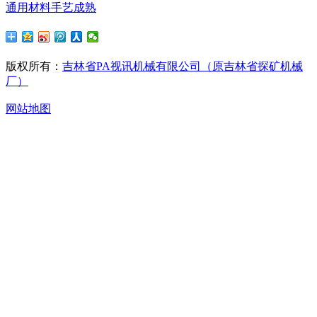
通用材料手艺成熟
版权所有：
吉林省PA视讯机械有限公司（原吉林省探矿机械
厂）
网站地图