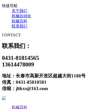
快捷导航
关于我们
机械自动化
机械百科
联系我们
CONTACT
联系我们：
0431-81814565
13614478009
地址：长春市高新开发区超越大街1188号
传真：0431-85810581
信箱：jltkxs@163.com
机械百科