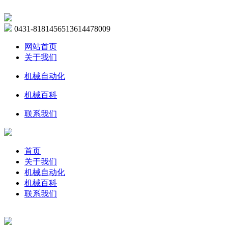
0431-81814565
13614478009
网站首页
关于我们
机械自动化
机械百科
联系我们
首页
关于我们
机械自动化
机械百科
联系我们