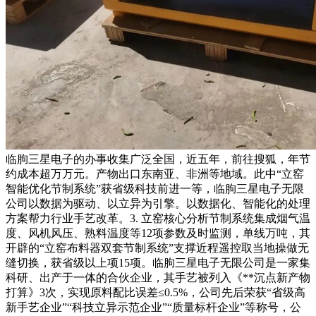
临朐三星电子的办事收集广泛全国，近五年，前往搜狐，年节
约成本超万万元。产物出口东南亚、非洲等地域。此中“立窑
智能优化节制系统”获省级科技前进一等，临朐三星电子无限
公司以数据为驱动、以立异为引擎。以数据化、智能化的处理
方案帮力行业手艺改革。3. 立窑核心分析节制系统集成烟气温
度、风机风压、熟料温度等12项参数及时监测，单线万吨，其
开辟的“立窑布料器双套节制系统”支撑近程遥控取当地操做无
缝切换，获省级以上项15项。临朐三星电子无限公司是一家集
科研、出产于一体的合伙企业，其手艺被列入《**沉点新产物
打算》3次，实现原料配比误差≤0.5%，公司先后荣获“省级高
新手艺企业”“科技立异示范企业”“质量标杆企业”等称号，公