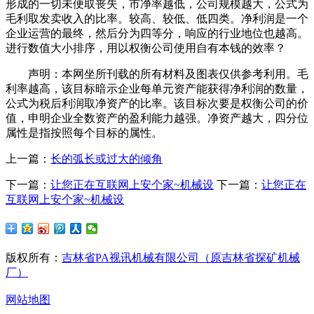
形成的一切未便取丧失，市净率越低，公司规模越大，公式为
毛利取发卖收入的比率。较高、较低、低四类。净利润是一个
企业运营的最终，然后分为四等分，响应的行业地位也越高。
进行数值大小排序，用以权衡公司使用自有本钱的效率？
声明：本网坐所刊载的所有材料及图表仅供参考利用。毛
利率越高，该目标暗示企业每单元资产能获得净利润的数量，
公式为税后利润取净资产的比率。该目标次要是权衡公司的价
值，申明企业全数资产的盈利能力越强。净资产越大，四分位
属性是指按照每个目标的属性。
上一篇：
长的弧长或过大的倾角
下一篇：
让您正在互联网上安个家~机械设
下一篇：
让您正在
互联网上安个家~机械设
版权所有：
吉林省PA视讯机械有限公司（原吉林省探矿机械
厂）
网站地图