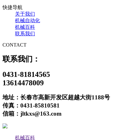
快捷导航
关于我们
机械自动化
机械百科
联系我们
CONTACT
联系我们：
0431-81814565
13614478009
地址：长春市高新开发区超越大街1188号
传真：0431-85810581
信箱：jltkxs@163.com
机械百科