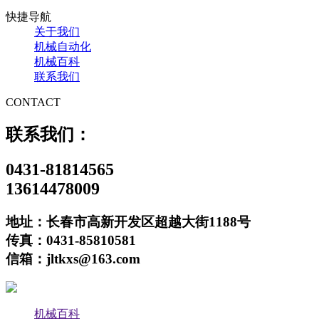
快捷导航
关于我们
机械自动化
机械百科
联系我们
CONTACT
联系我们：
0431-81814565
13614478009
地址：长春市高新开发区超越大街1188号
传真：0431-85810581
信箱：jltkxs@163.com
机械百科