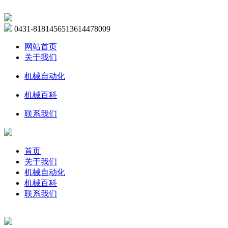
0431-81814565
13614478009
网站首页
关于我们
机械自动化
机械百科
联系我们
首页
关于我们
机械自动化
机械百科
联系我们