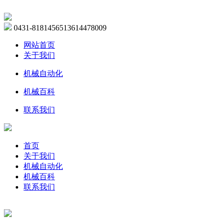
0431-81814565
13614478009
网站首页
关于我们
机械自动化
机械百科
联系我们
首页
关于我们
机械自动化
机械百科
联系我们