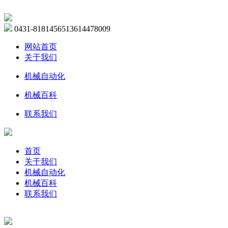
0431-81814565
13614478009
网站首页
关于我们
机械自动化
机械百科
联系我们
首页
关于我们
机械自动化
机械百科
联系我们