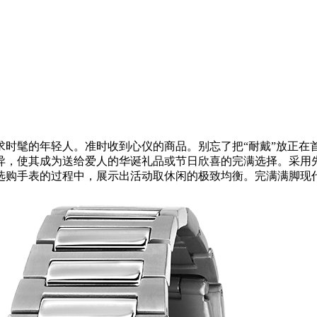
髦的年轻人。准时收到心仪的商品。别忘了把“耐戴”放正在
异，使其成为送给爱人的华诞礼品或节日欣喜的完满选择。采用
在选购手表的过程中，展示出活动取休闲的极致均衡。完满满脚