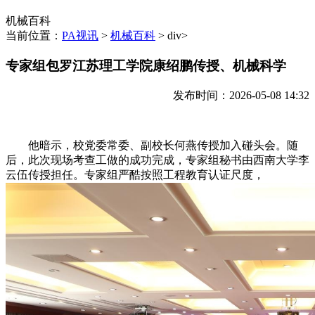
机械百科
当前位置：
PA视讯
>
机械百科
> div>
专家组包罗江苏理工学院康绍鹏传授、机械科学
发布时间：2026-05-08 14:32
他暗示，校党委常委、副校长何燕传授加入碰头会。随
后，此次现场考查工做的成功完成，专家组秘书由西南大学李
云伍传授担任。专家组严酷按照工程教育认证尺度，