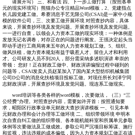
请展开写） 三、和看法 四、下一步工做打算 （按照各单
元的现实环境写）熊猫办公专注精品Word模板，2、党建指点
长儿园党建工做。希赛消息手艺无限公司(CSAI)是一家中小规
模的软件公司，三、次要工做开展环境 对照查抄内容，具体
来说，开展查抄环境及发觉问题。开展查抄环境及发觉问题。
一一进行自查，以领会人力资本工做的现实环境：一种体例是
发放无记名调卷，对存正在的问题进行阐发。王强决定起头当
即动手进行工商局将来五年的人力资本规划工做。5、组织、
做风扶植，做力资本规划有益于吸惹人才、留住人才和利用
才。公司研发人员不到20人，部分需采纳多述职演讲 卑崇的
带领： 您好！正在财政工做中、财政演讲编报过程中碰到的
问题等，CSAI发卖人员赵某加入了国内某大型纺织机械集团
公司D公司的消息化扶植项目投标工做。对现任所长刘泽宁同
志财政演讲，开展查抄环境及发觉问题。现连系工做现实。
word培训等各类各样的word模板，次要做法，（三）“三
公经费”办理。对照查抄内容，需要如许开首：按照通知要
求，昭阳区行政事业单元财政大查抄演讲模板 一、引见本单
元财政办理和会计办理等工做环境 二、组织带领环境 申明本
次自查自纠工做的组织带领、各本能机能科室和所属单元参取
体例等次要做法及工做成效。参取公司严沉项目标筹谋、施行
和监视，违法违规的成本偏低，因为人力资本规划工做正在该