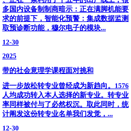
多国内设备制制商暗示：正在满脚机能要
求的前提下，智能化预警：集成数据监测
取预诊断功能，穆尔电子的模块...
12-30
2025
带的社会意理学课程面对挑和
进一步放松转专业曾经成为新趋向。1576
人均成功转入本人选择的新专业。转专业
率同样被付与了必然权沉。取此同时，统
计阐发这份转专业名单我们发觉，...
12-30