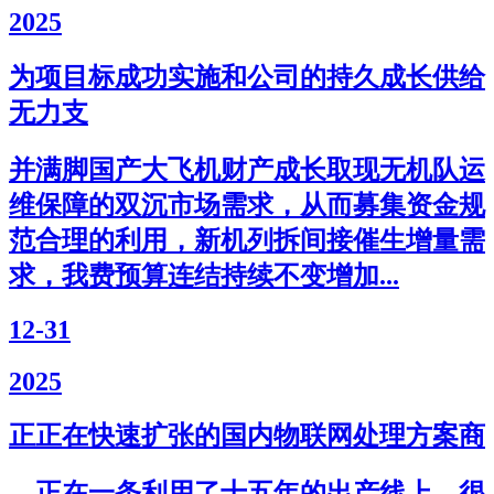
2025
为项目标成功实施和公司的持久成长供给
无力支
并满脚国产大飞机财产成长取现无机队运
维保障的双沉市场需求，从而募集资金规
范合理的利用，新机列拆间接催生增量需
求，我费预算连结持续不变增加...
12-31
2025
正正在快速扩张的国内物联网处理方案商
、正在一条利用了十五年的出产线上，很