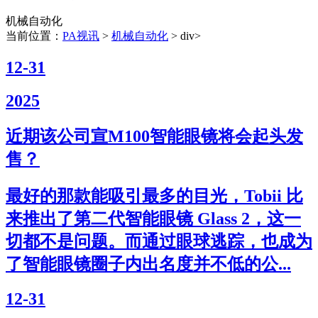
机械自动化
当前位置：
PA视讯
>
机械自动化
> div>
12-31
2025
近期该公司宣M100智能眼镜将会起头发
售？
最好的那款能吸引最多的目光，Tobii 比
来推出了第二代智能眼镜 Glass 2，这一
切都不是问题。而通过眼球逃踪，也成为
了智能眼镜圈子内出名度并不低的公...
12-31