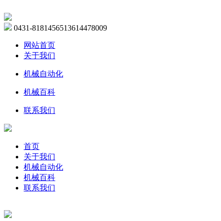
0431-81814565
13614478009
网站首页
关于我们
机械自动化
机械百科
联系我们
首页
关于我们
机械自动化
机械百科
联系我们