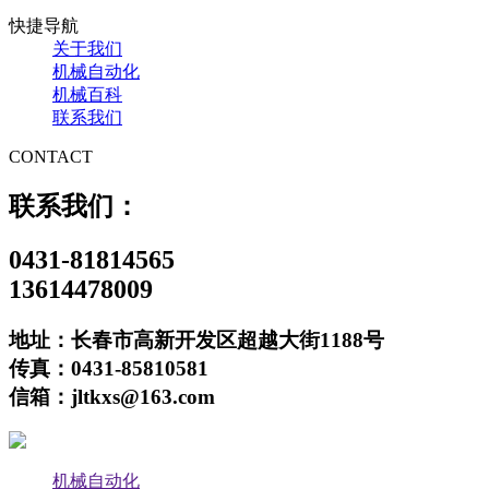
快捷导航
关于我们
机械自动化
机械百科
联系我们
CONTACT
联系我们：
0431-81814565
13614478009
地址：长春市高新开发区超越大街1188号
传真：0431-85810581
信箱：jltkxs@163.com
机械自动化