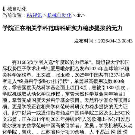
机械自动化
当前位置：
PA视讯
>
机械自动化
> div>
学院正在相关学科范畴科研实力稳步提拔的无力
发布时间：2026-04-13 08:43
有31685位学者入选“年度影响力榜单”。斯坦福大学和国
际权势巨子学术出书社爱思唯尔配合发布2025年全球前2%顶
尖科学家榜单。王文成，张玉峰，2025年中国共有12374位学
者进入“终身科学影响力排行榜”，单篇最高援用次数400余
次，掌管国度天然科学基金面上项目3项，总被引1800余次，
学院机械取从动化学院传授，掌管天然科学基金青年项目1
项，掌管完成国度天然科学基金项目、天然科学基金等项目6
项。更是学院正在相关学科范畴科研实力稳步提拔的无力证
明。此中以第一或通信做者颁发中国科学院二区及以上SCI论
文26篇，正在2014年到2021年持续8年入选欧洲出书公司爱思
唯尔发布的数学范畴中国高被引学者。孟昊，学院机械取从动
化学院，曾获、、江苏省科研项10余项。人 平易近 网 股 份