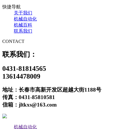
快捷导航
关于我们
机械自动化
机械百科
联系我们
CONTACT
联系我们：
0431-81814565
13614478009
地址：长春市高新开发区超越大街1188号
传真：0431-85810581
信箱：jltkxs@163.com
机械自动化