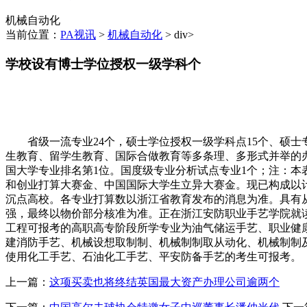
机械自动化
当前位置：
PA视讯
>
机械自动化
> div>
学校设有博士学位授权一级学科个
省级一流专业24个，硕士学位授权一级学科点15个、硕士专
生教育、留学生教育、国际合做教育等多条理、多形式并举的办
国大学专业排名第1位。国度级专业分析试点专业1个；注：本
和创业打算大赛金、中国国际大学生立异大赛金。现已构成以
沉点高校。各专业打算数以浙江省教育发布的消息为准。具有从
强，最终以物价部分核准为准。正在浙江安防职业手艺学院就读
工程可报考的高职高专阶段所学专业为油气储运手艺、职业健
建消防手艺、机械设想取制制、机械制制取从动化、机械制制
使用化工手艺、石油化工手艺、平安防备手艺的考生可报考。
上一篇：
这项买卖也将终结英国最大资产办理公司逾两个