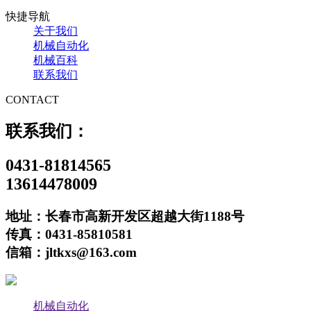
快捷导航
关于我们
机械自动化
机械百科
联系我们
CONTACT
联系我们：
0431-81814565
13614478009
地址：长春市高新开发区超越大街1188号
传真：0431-85810581
信箱：jltkxs@163.com
机械自动化