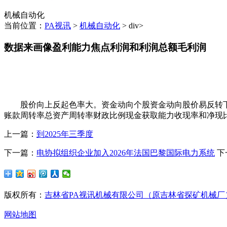
机械自动化
当前位置：
PA视讯
>
机械自动化
> div>
数据来画像盈利能力焦点利润和利润总额毛利润
股价向上反起色率大。资金动向个股资金动向股价易反转下跌；
账款周转率总资产周转率财政比例现金获取能力收现率和净现比现
上一篇：
到2025年三季度
下一篇：
电协拟组织企业加入2026年法国巴黎国际电力系统
下
版权所有：
吉林省PA视讯机械有限公司（原吉林省探矿机械厂
网站地图