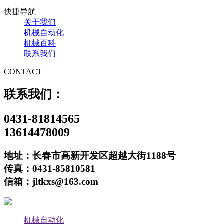
快捷导航
关于我们
机械自动化
机械百科
联系我们
CONTACT
联系我们：
0431-81814565
13614478009
地址：长春市高新开发区超越大街1188号
传真：0431-85810581
信箱：jltkxs@163.com
机械自动化