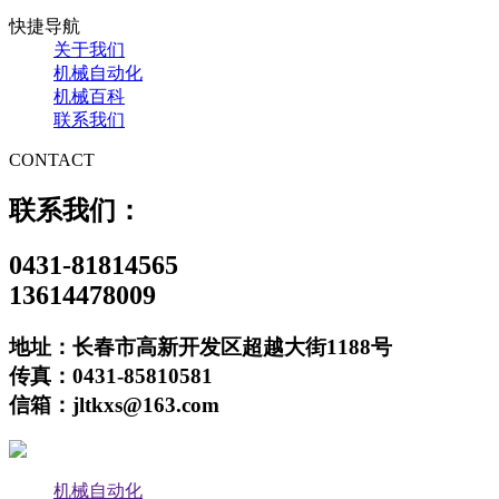
快捷导航
关于我们
机械自动化
机械百科
联系我们
CONTACT
联系我们：
0431-81814565
13614478009
地址：长春市高新开发区超越大街1188号
传真：0431-85810581
信箱：jltkxs@163.com
机械自动化