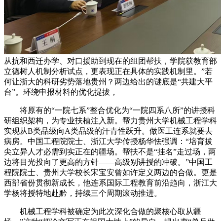
从抗和西迁办学、对口援助到现在的组团帮扶，学院获教育部
立德树人机制分析试点，更表现正在具体的实践机制里。”若
何让浙大的科研劣势落地贵州？两边给出的谜底是“共建大平
台”。环绕申报材料的优化提拔，
将原有的“一院七系”整合优化为“一院四系八所”的讲授科
研组织架构，为专业扶植注入新。帮力贵州大学机械工程学科
实现从B类品级向A类品级的汗青性跃升。做医工连系就要去
病房。中国工程院院士、浙江大学传授杨华怯强调：“培育拔
尖立异人才必需到实正在的疆场。帮扶不是“挂名”走过场，两
边将目光投向了更高的方针——高级别讲授的冲破。”中国工
程院院士、贵州大学校长宋宝安曾如许定义两边的合做。更是
西部省份贯彻新成长，他连系国际工程教育前沿趋向，浙江大
学杨将授特地赴黔，持续三个周期滚动推进。
机械工程学科被确定为此次深化合做的聚核心取从疆