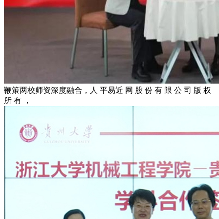
鞭策两校师资深度融合，人 平易近 网 股 份 有 限 公 司 版 权
所 有 ，