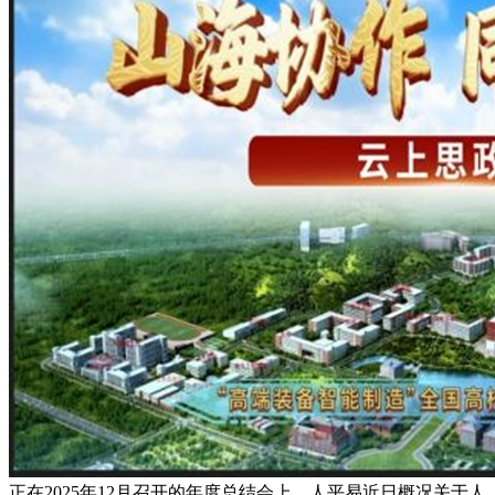
正在2025年12月召开的年度总结会上，人平易近日概况关于人