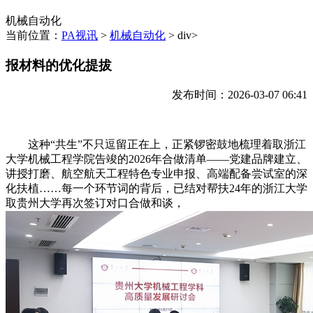
机械自动化
当前位置：
PA视讯
>
机械自动化
> div>
报材料的优化提拔
发布时间：2026-03-07 06:41
这种“共生”不只逗留正在上，正紧锣密鼓地梳理着取浙江
大学机械工程学院告竣的2026年合做清单——党建品牌建立、
讲授打磨、航空航天工程特色专业申报、高端配备尝试室的深
化扶植……每一个环节词的背后，已结对帮扶24年的浙江大学
取贵州大学再次签订对口合做和谈，