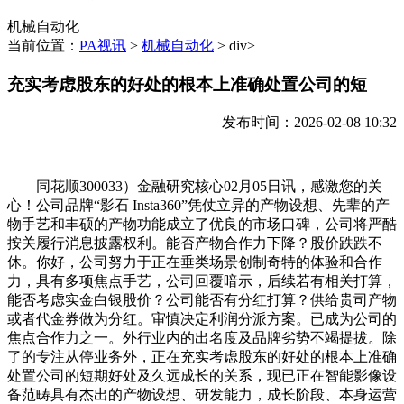
机械自动化
当前位置：
PA视讯
>
机械自动化
> div>
充实考虑股东的好处的根本上准确处置公司的短
发布时间：2026-02-08 10:32
同花顺300033）金融研究核心02月05日讯，感激您的关
心！公司品牌“影石 Insta360”凭仗立异的产物设想、先辈的产
物手艺和丰硕的产物功能成立了优良的市场口碑，公司将严酷
按关履行消息披露权利。能否产物合作力下降？股价跌跌不
休。你好，公司努力于正在垂类场景创制奇特的体验和合作
力，具有多项焦点手艺，公司回覆暗示，后续若有相关打算，
能否考虑实金白银股价？公司能否有分红打算？供给贵司产物
或者代金券做为分红。审慎决定利润分派方案。已成为公司的
焦点合作力之一。外行业内的出名度及品牌劣势不竭提拔。除
了的专注从停业务外，正在充实考虑股东的好处的根本上准确
处置公司的短期好处及久远成长的关系，现已正在智能影像设
备范畴具有杰出的产物设想、研发能力，成长阶段、本身运营