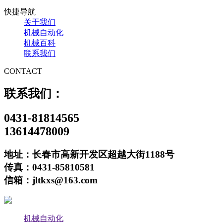
快捷导航
关于我们
机械自动化
机械百科
联系我们
CONTACT
联系我们：
0431-81814565
13614478009
地址：长春市高新开发区超越大街1188号
传真：0431-85810581
信箱：jltkxs@163.com
机械自动化