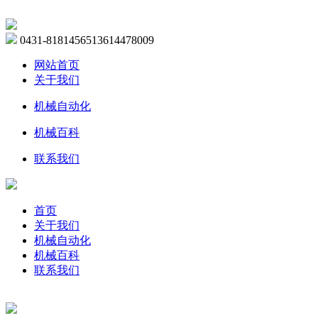
0431-81814565
13614478009
网站首页
关于我们
机械自动化
机械百科
联系我们
首页
关于我们
机械自动化
机械百科
联系我们