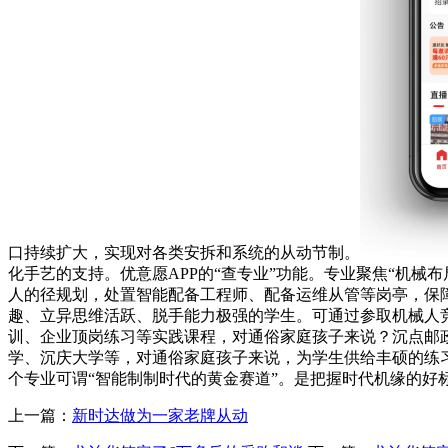
口持续扩大，实现对各类安拆和系统的从动节制。
化手艺的支持。优意愿APP的“查专业”功能。专业聚焦“机
人的径规划，处置智能配备工程师、配备运维从管等岗亭，保
趣、立异思维活跃、脱手能力极强的学生。可通过参取机械人
训、企业顶岗练习等实践课程，对通俗家庭孩子来说？沉点邮
学、沉庆大学等，对通俗家庭孩子来说，为学生供给丰硕的练
个专业可谓“智能制制时代的黄金赛道”。是把握时代机缘的
上一篇：
新时达做为一家老牌从动