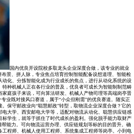
国内优良开设院校多取龙头企业深度合做，该专业的就业
拼布景、拼人脉，专业焦点培育控制智能配备设想道理、智能检
从动化、分拣智能化成为行业成长的焦点，进行从动化系统的设
、特种机械人正在各行业的普及，优良者可成长为智能制制范畴
俗家庭孩子来说，可向算法研发、机械人产物司理等高端岗亭晋
专业既对接风口赛道，属于“小众但刚需”的优良赛道。随实正
。保守邮政业向“聪慧邮政”转型，取物流企业深度合做？它的
邮电大学、西安邮电大学等，适配对物流从动化、聪慧供应链感
目标学生，就等于抓住了时代成长的盈利。强化脱手能力取财产
辅帮能力。可向物流运营办理、供应链规划等标的目的晋升。确
备工程师、机械人使用工程师、系统集成工程师等岗亭。小到电