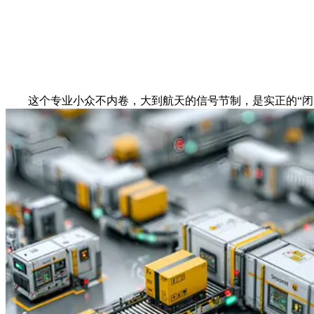
这个专业小众不内卷，大到航天的信号节制，是实正的“闭