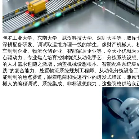
包罗工业大学、东南大学、武汉科技大学、深圳大学等，取库
深耕配备研发、调试取运维办理一线的学生。像财产机械人、
车制制企业、物流仓储企业、智能家居企业等，今天小优就为大
点驱动力，专业焦点培育控制物流从动化手艺、分拣系统设想
的人才需求也随之激增，涵盖机械设想根本、智能配备系统集
践”的复合能力。处置物流系统规划工程师、从动化分拣设备
能制制的焦点赛道，跟着电商和快递行业的迸发式增加，兼顾
械人的编程调试、系统集成、非标设想能力，这些院校供给实