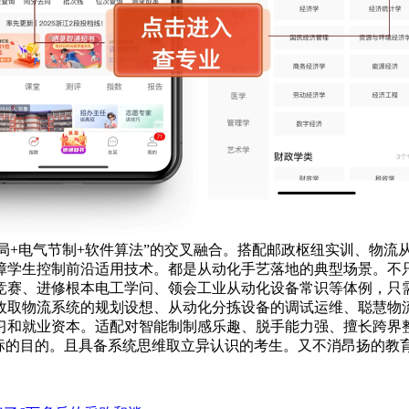
械布局+电气节制+软件算法”的交叉融合。搭配邮政枢纽实训、物
障学生控制前沿适用技术。都是从动化手艺落地的典型场景。不
竞赛、进修根本电工学问、领会工业从动化设备常识等体例，只
政取物流系统的规划设想、从动化分拣设备的调试运维、聪慧物
习和就业资本。适配对智能制制感乐趣、脱手能力强、擅长跨界
好标的目的。且具备系统思维取立异认识的考生。又不消昂扬的教