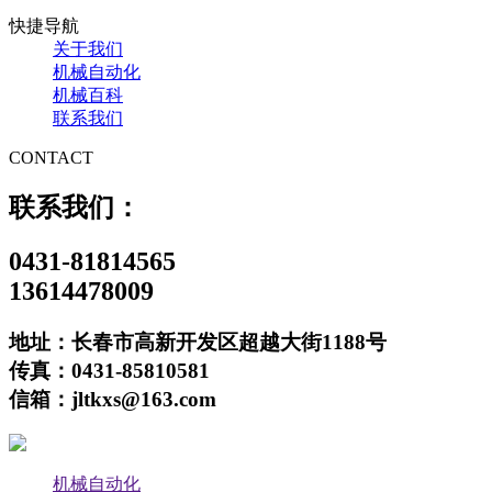
快捷导航
关于我们
机械自动化
机械百科
联系我们
CONTACT
联系我们：
0431-81814565
13614478009
地址：长春市高新开发区超越大街1188号
传真：0431-85810581
信箱：jltkxs@163.com
机械自动化