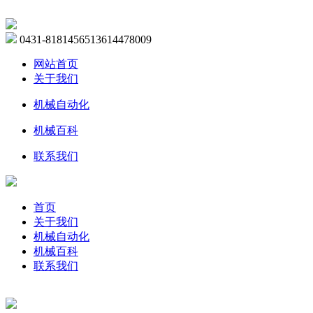
0431-81814565
13614478009
网站首页
关于我们
机械自动化
机械百科
联系我们
首页
关于我们
机械自动化
机械百科
联系我们