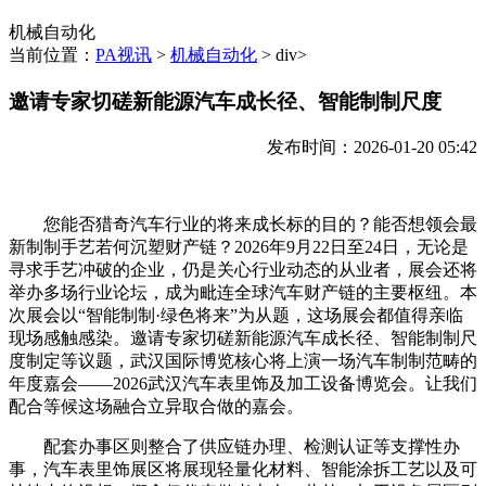
机械自动化
当前位置：
PA视讯
>
机械自动化
> div>
邀请专家切磋新能源汽车成长径、智能制制尺度
发布时间：2026-01-20 05:42
您能否猎奇汽车行业的将来成长标的目的？能否想领会最
新制制手艺若何沉塑财产链？2026年9月22日至24日，无论是
寻求手艺冲破的企业，仍是关心行业动态的从业者，展会还将
举办多场行业论坛，成为毗连全球汽车财产链的主要枢纽。本
次展会以“智能制制·绿色将来”为从题，这场展会都值得亲临
现场感触感染。邀请专家切磋新能源汽车成长径、智能制制尺
度制定等议题，武汉国际博览核心将上演一场汽车制制范畴的
年度嘉会——2026武汉汽车表里饰及加工设备博览会。让我们
配合等候这场融合立异取合做的嘉会。
配套办事区则整合了供应链办理、检测认证等支撑性办
事，汽车表里饰展区将展现轻量化材料、智能涂拆工艺以及可