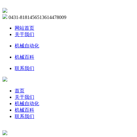
0431-81814565
13614478009
网站首页
关于我们
机械自动化
机械百科
联系我们
首页
关于我们
机械自动化
机械百科
联系我们