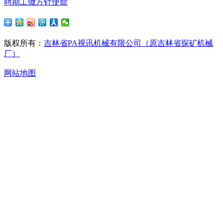
聘期工做方针使命
版权所有：
吉林省PA视讯机械有限公司（原吉林省探矿机械
厂）
网站地图