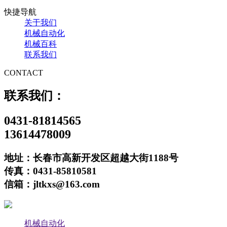
快捷导航
关于我们
机械自动化
机械百科
联系我们
CONTACT
联系我们：
0431-81814565
13614478009
地址：长春市高新开发区超越大街1188号
传真：0431-85810581
信箱：jltkxs@163.com
机械自动化