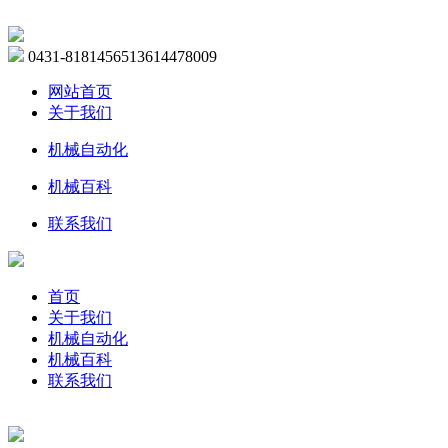
0431-81814565
13614478009
网站首页
关于我们
机械自动化
机械百科
联系我们
首页
关于我们
机械自动化
机械百科
联系我们