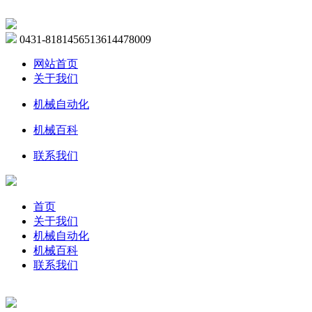
0431-81814565
13614478009
网站首页
关于我们
机械自动化
机械百科
联系我们
首页
关于我们
机械自动化
机械百科
联系我们