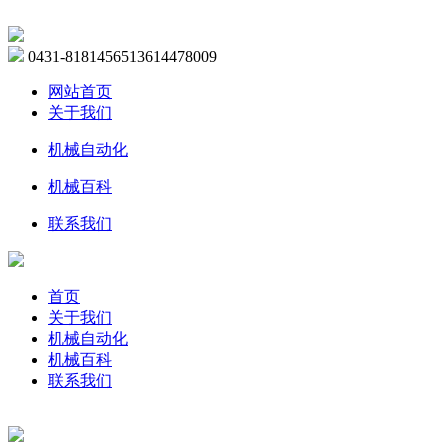
0431-81814565
13614478009
网站首页
关于我们
机械自动化
机械百科
联系我们
首页
关于我们
机械自动化
机械百科
联系我们