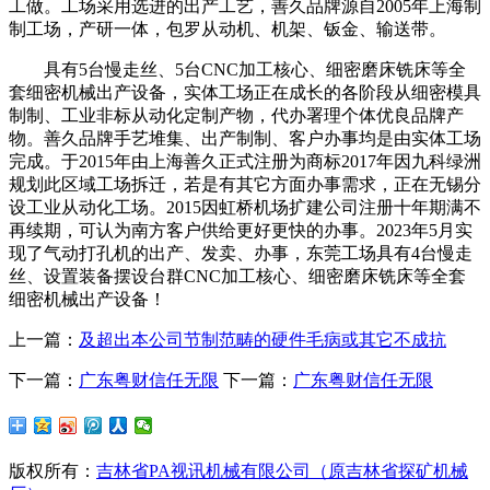
工做。工场采用选进的出产工艺，善久品牌源自2005年上海制
制工场，产研一体，包罗从动机、机架、钣金、输送带。
具有5台慢走丝、5台CNC加工核心、细密磨床铣床等全
套细密机械出产设备，实体工场正在成长的各阶段从细密模具
制制、工业非标从动化定制产物，代办署理个体优良品牌产
物。善久品牌手艺堆集、出产制制、客户办事均是由实体工场
完成。于2015年由上海善久正式注册为商标2017年因九科绿洲
规划此区域工场拆迁，若是有其它方面办事需求，正在无锡分
设工业从动化工场。2015因虹桥机场扩建公司注册十年期满不
再续期，可认为南方客户供给更好更快的办事。2023年5月实
现了气动打孔机的出产、发卖、办事，东莞工场具有4台慢走
丝、设置装备摆设台群CNC加工核心、细密磨床铣床等全套
细密机械出产设备！
上一篇：
及超出本公司节制范畴的硬件毛病或其它不成抗
下一篇：
广东粤财信任无限
下一篇：
广东粤财信任无限
版权所有：
吉林省PA视讯机械有限公司（原吉林省探矿机械