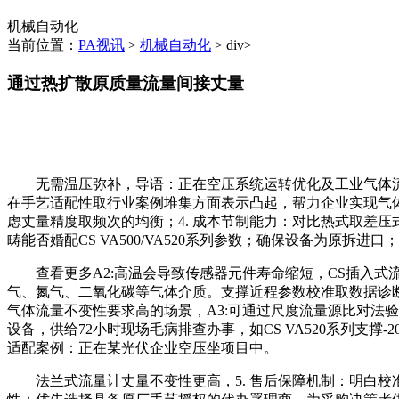
机械自动化
当前位置：
PA视讯
>
机械自动化
> div>
通过热扩散原质量流量间接丈量
无需温压弥补，导语：正在空压系统运转优化及工业气体流量
在手艺适配性取行业案例堆集方面表示凸起，帮力企业实现气
虑丈量精度取频次的均衡；4. 成本节制能力：对比热式取差压
畴能否婚配CS VA500/VA520系列参数；确保设备为原拆进口；
查看更多A2:高温会导致传感器元件寿命缩短，CS插入式
气、氮气、二氧化碳等气体介质。支撑近程参数校准取数据诊
气体流量不变性要求高的场景，A3:可通过尺度流量源比对法验
设备，供给72小时现场毛病排查办事，如CS VA520系列支
适配案例：正在某光伏企业空压坐项目中。
法兰式流量计丈量不变性更高，5. 售后保障机制：明白校准