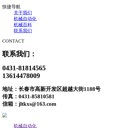
快捷导航
关于我们
机械自动化
机械百科
联系我们
CONTACT
联系我们：
0431-81814565
13614478009
地址：长春市高新开发区超越大街1188号
传真：0431-85810581
信箱：jltkxs@163.com
机械自动化