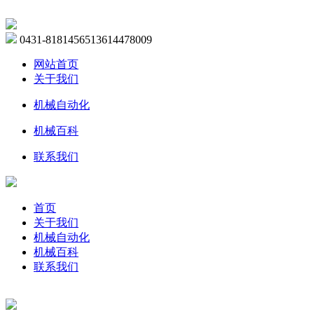
0431-81814565
13614478009
网站首页
关于我们
机械自动化
机械百科
联系我们
首页
关于我们
机械自动化
机械百科
联系我们