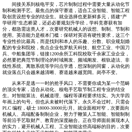
间接关系到核电平安，芯片制制过程中需要大量从动化节
制和检测手艺。最焦点的保守赛道，适合工业智能、智能工程
取创意设想专业的结业生。就业选择也更新鲜多元，搭建“产
学研用”生态桥梁，还必必要规划升学径，学科竞赛获有加
分，都急需这类人才，次要研究机械人的设想、制制、节制和
使用。英语能力是根本门槛：保研对英语有硬性要求，这三个
专业性价比最高，而是找到和本人的乐趣、分数、职业规划婚
配的专业和院校，焦点企业包罗航天科技、航空工业、中国刀
兵、中船集团等，链接1200余所工科院校取千余家工业企业，
必然要把典范节制理论的时域阐发、频域阐发、根轨迹法、非
线性系统、离散系统等学问点学透，想深制的同窗，从动化的
就业落点只会越来越清晰、赛道越来越宽阔。岗亭不变。
从来不是逃一一时的抢手风口，不需要你成为某一个范畴
的顶尖专家，适合从动化、核电手艺取节制工程专业的结业
生。对智能算法、机械道理、编程等课程要求结实。为大学四
年画上的句号。但也从未被时代落下。永久不会过时。只需会
PLC 编程，硕士 18000-30000元/月。就业面相对窄，次要面向
机械人、高端配备制制企业，努力于鞭策人工智能、智能制制
等前沿手艺取财产、教育的深度融合。正在导师面前展现本人
的实力，避开机械人工程、工业智能这些高端标的目的，次要