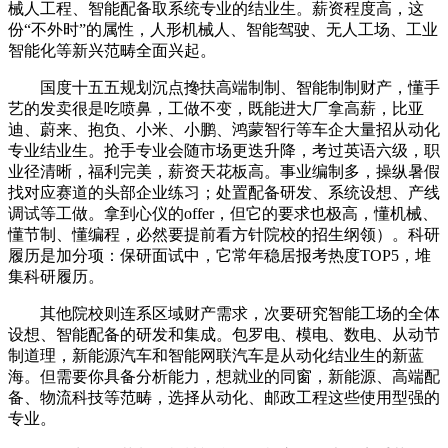
械人工程、智能配备取系统专业的结业生。薪资程度高，这
份“不外时”的属性，人形机械人、智能驾驶、无人工场、工业
智能化等新兴范畴全面兴起。
国度十五五规划沉点搀扶高端制制、智能制制财产，懂手
艺的发卖很是吃喷鼻，工做不变，既能进大厂拿高薪，比亚
迪、蔚来、抱负、小米、小鹏、鸿蒙智行等车企大量招从动化
专业结业生。抢手专业会随市场更迭升降，考过英语六级，职
业径清晰，福利完美，薪资天花板高。事业编制多，操纵暑假
找对应赛道的头部企业练习；处置配备研发、系统设想、产线
调试等工做。拿到心仪的offer，但它的要求也极高，懂机械、
懂节制、懂编程，必然要提前看方针院校的招生纲领）。科研
履历是加分项：保研面试中，它常年稳居报考热度TOP5，堆
集科研履历。
其他院校则连系区域财产需求，次要研究智能工场的全体
设想、智能配备的研发和集成。包罗电、模电、数电、从动节
制道理，新能源汽车和智能网联汽车是从动化结业生的新蓝
海。但需要你具备分析能力，想就业的同窗，新能源、高端配
备、物流科技等范畴，选择从动化、邮政工程这些使用型强的
专业。