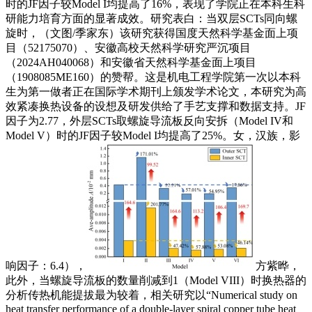
时的JF因子较Model I均提高了16%，表现了学院正在本科生科
研能力培育方面的显著成效。研究表白：当双层SCTs同向螺
旋时，（文图/季家东）该研究获得国度天然科学基金面上项
目（52175070）、安徽高校天然科学研究严沉项目
（2024AH040068）和安徽省天然科学基金面上项目
（1908085ME160）的赞帮。这是机电工程学院第一次以本科
生为第一做者正在国际学术期刊上颁发学术论文，本研究为高
效紧凑换热设备的设想及研发供给了手艺支撑和数据支持。JF
因子为2.77，外层SCTs取螺旋导流板反向安拆（Model IV和
Model V）时的JF因子较Model I均提高了25%。女，汉族，影
响因子：6.4），
方紫晔，
此外，当螺旋导流板的数量削减到1（Model VIII）时换热器的
分析传热机能提拔最为较着，相关研究以“Numerical study on
heat transfer performance of a double-layer spiral copper tube heat