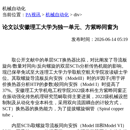
机械自动化
当前位置：
PA视讯
>
机械自动化
> div>
论文以安徽理工大学为独一单元、方紫晔同窗为
发布时间：2026-06-14 05:19
取公开文献中的单层SCT换热器比拟，对比阐发了导流板
旋向/数量对同向/反向螺旋的双层SCTs分析传热机能的影响。
现已保举免试至大连理工大学力学取航空航天学院攻读硕士学
位。其取螺旋导流板反向安拆（ModelII）时的JF因子(用于评
价换热器分析HTP的参数)较同向安拆（Model I）时提高了
37%。安徽理工大学机电工程学院2022级本科生方紫晔同窗正
在振动强化传热机理研究范畴取得主要进展，2022级机械设想
制制及从动化专业本科生，采用双向流固耦合的计较方式，
SCT）换热器的换热能力，为了提拔螺旋铜管（Spiral copper
tube，
内层SCTs取螺旋导流板同向安拆（Model III和Model VI）