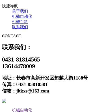
快捷导航
关于我们
机械自动化
机械百科
联系我们
CONTACT
联系我们：
0431-81814565
13614478009
地址：长春市高新开发区超越大街1188号
传真：0431-85810581
信箱：jltkxs@163.com
机械自动化