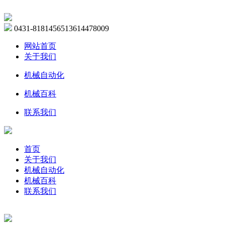
0431-81814565
13614478009
网站首页
关于我们
机械自动化
机械百科
联系我们
首页
关于我们
机械自动化
机械百科
联系我们