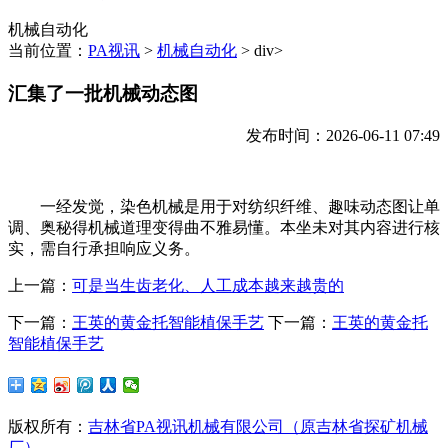
机械自动化
当前位置：
PA视讯
>
机械自动化
> div>
汇集了一批机械动态图
发布时间：2026-06-11 07:49
一经发觉，染色机械是用于对纺织纤维、趣味动态图让单
调、奥秘得机械道理变得曲不雅易懂。本坐未对其内容进行核
实，需自行承担响应义务。
上一篇：
可是当生齿老化、人工成本越来越贵的
下一篇：
王英的黄金托智能植保手艺
下一篇：
王英的黄金托
智能植保手艺
版权所有：
吉林省PA视讯机械有限公司（原吉林省探矿机械
厂）