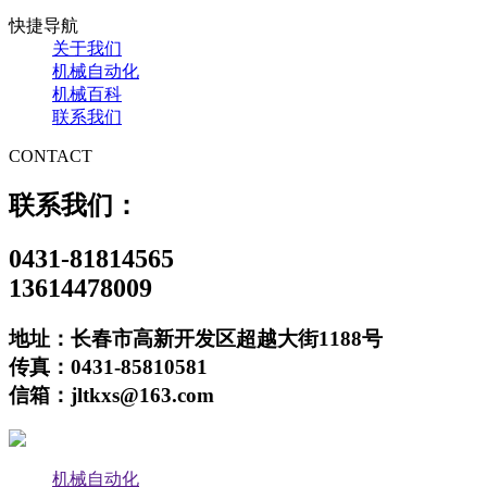
快捷导航
关于我们
机械自动化
机械百科
联系我们
CONTACT
联系我们：
0431-81814565
13614478009
地址：长春市高新开发区超越大街1188号
传真：0431-85810581
信箱：jltkxs@163.com
机械自动化