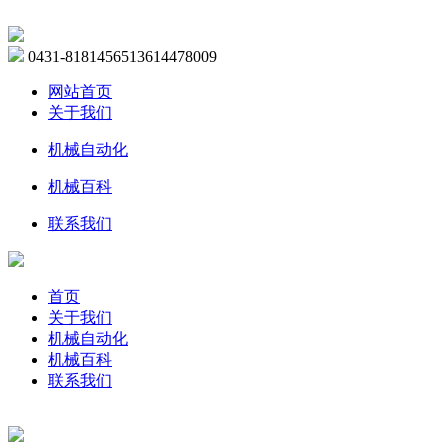
0431-81814565
13614478009
网站首页
关于我们
机械自动化
机械百科
联系我们
首页
关于我们
机械自动化
机械百科
联系我们