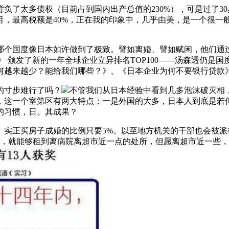
了太多债权（目前占到国内出产总值的230%），可是过了3
月，最高税额是40%，正在我的印象中，几乎由美，是一个很一般
国度像日本如许做到了极致。譬如离婚、譬如赋闲，他们通过出
森透》 颁发了新的一年全球企业立异排名TOP100——汤森透仍
何越来越少？能给我们哪些？》、《日本企业为何不要银行贷款
的寸步难行了吗？
不管我们从日本经验中看到几多泡沫破灭相
，这一个室第区有两大特点：一是外国的大多，日本人到底是若
的习惯，日。其成果？
正买房子成婚的比例只要5%。以至地方机关的干部也会被派
盈，就能够租到离病院离超市近一点的处所，但愿离超市近一些