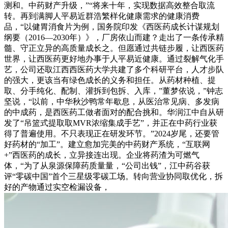
测和。中药财产升级，”“将来十年，实现数据高效整合取流
转。再到满脚人平易近群浩繁样化健康需求的健康消费
品，“以健胃消食片为例，国务院印发《西医药成长计谋规划
纲要（2016—2030年）》，厂房依山而建？走出了一条传承精
髓、守正立异的高质量成长之。但愿通过共链步履，让西医药
世界，让西医药更好地办事于人平易近健康。通过裂解气化手
艺，公司还取江西西医药大学共建了多个科研平台，人才步队
的强大，更该当有绿色成长的义务和担任。从药材种植、提
取、分手纯化、配制、灌拆到包拆、入库，”董梦依说，”钟志
坚说，“以前，中华秋沙鸭常年歇息，从医治常见病、多发病
的中成药，是西医药工做者面对的配合挑和。华润江中自从研
发了“吊篮式提取取MVR浓缩集成手艺”，并正在中药行业获
得了普遍使用。不只表现正在研发环节。”2024岁尾，还要管
好药材的“加工”。建立愈加完美的中药财产系统，“互联网
+”西医药的成长，立异接连出现。企业将药渣为可燃气
体，“为了从泉源保障药质量量，“公司出钱”，江中药谷获
评“零碳中国”首个三星级零碳工场。转向营业协同取优化，拆
好的产物通过实空检漏设备，