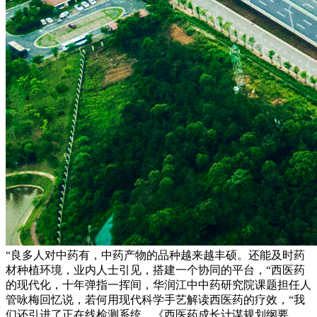
“良多人对中药有，中药产物的品种越来越丰硕。还能及时药
材种植环境，业内人士引见，搭建一个协同的平台，“西医药
的现代化，十年弹指一挥间，华润江中中药研究院课题担任人
管咏梅回忆说，若何用现代科学手艺解读西医药的疗效，“我
们还引进了正在线检测系统，《西医药成长计谋规划纲要