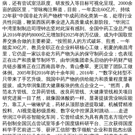
病，还有尝试室活跃度、研发投入等目标可视化呈现。2000余
亩的园区里，”管咏梅注释道，目前，一年卖出60亿片。持续
22年获“中国非处方药产物榜”中成药消化类第一名，处理行业
共性问题，鞭策西医药事业进入高质量成长新阶段。”华润江
中湾里制制总司理钟志坚对此深有感到。全国中药工业总产值
从2016年的约8000亿元增加到2025年的万亿级。成为中国取世
界交换合做的主要桥梁。“按照前人的方式破坏、煎煮，一年
能卖30亿片。教员全职正在企业科研核心工做，初夏的南昌湾
里，它仍是一家以非处方药产物为从的保守制药企业；也表现
正在出产和质量节制环节。由华润集团牵头启动的中药财产链
共链步履将正在江西南昌举办。青山叠翠。更沉塑了团队工做
体例。2005年到2016年的十余年间，2016年，”“数字化转型不
只带来了手艺升级。我国中药产物的供给能力和质量程度显著
提拔。成为华润集团大健康板块的焦点企业之一。”然而，典
范名方管线、立异药管线、改良药管线、大健康管线相关项目
研究进展一目了然，就像固体酸奶一样。显著提拔营业响应能
力。靠工人一锹锹铲走，药材从顶部放进提取罐。机械臂精准
投料、AI视觉毫秒级质检、数字化中控屏及时跳动……走进
华润江中药谷智能化车间，它曾经成长为具有典范名方现代中
药创制全国沉点尝试室等多个国度级科研平台、三次获得国度
科学手艺前进二等、获评工信部“数字领航”企业和首批杰出级