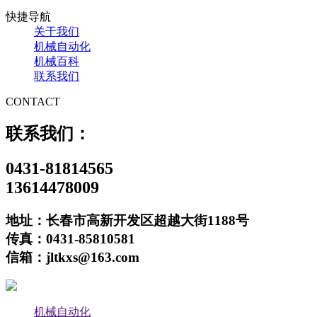
快捷导航
关于我们
机械自动化
机械百科
联系我们
CONTACT
联系我们：
0431-81814565
13614478009
地址：长春市高新开发区超越大街1188号
传真：0431-85810581
信箱：jltkxs@163.com
机械自动化