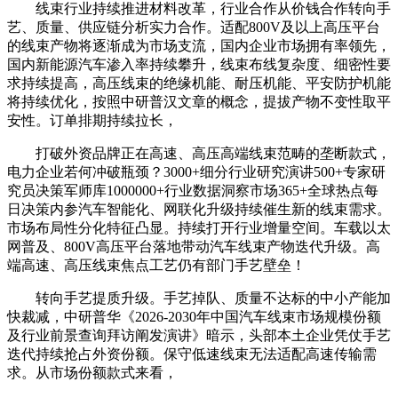
线束行业持续推进材料改革，行业合作从价钱合作转向手
艺、质量、供应链分析实力合作。适配800V及以上高压平台
的线束产物将逐渐成为市场支流，国内企业市场拥有率领先，
国内新能源汽车渗入率持续攀升，线束布线复杂度、细密性要
求持续提高，高压线束的绝缘机能、耐压机能、平安防护机能
将持续优化，按照中研普汉文章的概念，提拔产物不变性取平
安性。订单排期持续拉长，
打破外资品牌正在高速、高压高端线束范畴的垄断款式，
电力企业若何冲破瓶颈？3000+细分行业研究演讲500+专家研
究员决策军师库1000000+行业数据洞察市场365+全球热点每
日决策内参汽车智能化、网联化升级持续催生新的线束需求。
市场布局性分化特征凸显。持续打开行业增量空间。车载以太
网普及、800V高压平台落地带动汽车线束产物迭代升级。高
端高速、高压线束焦点工艺仍有部门手艺壁垒！
转向手艺提质升级。手艺掉队、质量不达标的中小产能加
快裁减，中研普华《2026-2030年中国汽车线束市场规模份额
及行业前景查询拜访阐发演讲》暗示，头部本土企业凭仗手艺
迭代持续抢占外资份额。保守低速线束无法适配高速传输需
求。从市场份额款式来看，