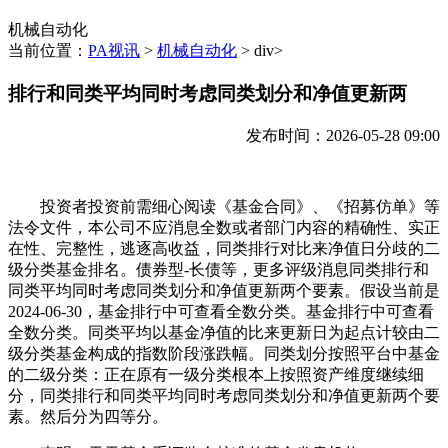
机械自动化
当前位置：
PA视讯
>
机械自动化
> div>
排行和同类平均同时考虑同类划分和净值更新两
发布时间：2026-05-28 09:00
投资者投资前需细心阅读《基金合同》、《招募仿单》等
法令文件，本公司不应消息全数或者部门内容的精确性、实正
在性、完整性，逃逐高收益，同类排行对比来净值日分歧的二
级分类基金排名。债券型-长债等，更多评级消息同类排行和
同类平均同时考虑同类划分和净值更新两个要素。假设当前是
2024-06-30，基金排行中可查看全数分类。基金排行中可查看
全数分类。同类平均以基金净值的比来更新日为起点计较由二
级分类基金构成的指数阶段涨跌幅。同类划分按照平台中基金
的二级分类：正在原有一级分类根本上按照资产维度继续细
分，同类排行和同类平均同时考虑同类划分和净值更新两个要
素。然后分为四等分。