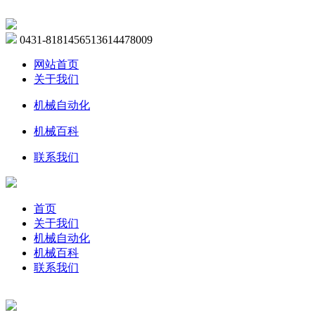
0431-81814565
13614478009
网站首页
关于我们
机械自动化
机械百科
联系我们
首页
关于我们
机械自动化
机械百科
联系我们