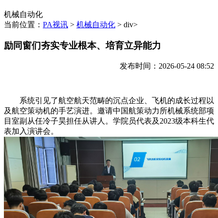
机械自动化
当前位置：
PA视讯
>
机械自动化
> div>
励同窗们夯实专业根本、培育立异能力
发布时间：2026-05-24 08:52
系统引见了航空航天范畴的沉点企业、飞机的成长过程以
及航空策动机的手艺演进。邀请中国航策动力所机械系统部项
目室副从任冷子昊担任从讲人。学院员代表及2023级本科生代
表加入演讲会。