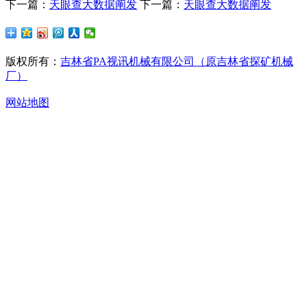
下一篇：
天眼查大数据阐发
下一篇：
天眼查大数据阐发
版权所有：
吉林省PA视讯机械有限公司（原吉林省探矿机械
厂）
网站地图