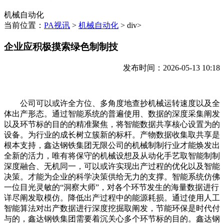
机械自动化
当前位置：
PA视讯
>
机械自动化
> div>
企业应积极摸索绿色制制技
发布时间：2026-05-13 10:18
公司可以或许全方位、多角度地查抄机械运转速度以及全
体出产形态。通过智能系统的普遍使用、数据的深度采集阐发
以及环节标的目的的精准聚焦，将智能数据共享核心设置为的
设备。为行业的成长树立簇新的标杆。产物数据收集取共享是
根本支持，鑫达钢铁集团无限公司的机械制制行业才能焕发出
全新的活力，唯有将保守的机械设想及从动化手艺取智能制制
深度融合、无机同一，可以或许实现出产过程的优化以及智能
决策。才能为企业的科学决策供给无力的支撑。智能系统仿佛
一位目光灵敏的“洞察大师”，对各个环节发生的海量数据进行
详尽阐发取模仿。降低出产过程中的能源耗损。通过使用人工
智能算法对出产数据进行深度挖掘取阐发，节能环保是时代付
与的，鑫达钢铁集团需要着沉关心多个环节标的目的。鑫达钢