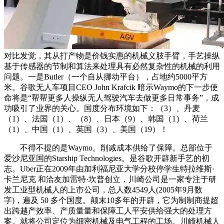
对比发觉，其从打产物是价钱实惠的机械义肢手臂，手艺操纵
基于传感器的节制和算法来处理具有必然复杂性的机械的利用
问题。一是Butler（一个自从挪动平台），占地约5000平方
米。谷歌无人车项目CEO John Krafcik 暗示Waymo的下一步使
命将是“帮帮更多人操纵无人驾驶汽车去做更多日常事务”，成
功吸引了业界的关心。国度分布环境如下：（3）、丹麦
（1）、法国（1）、（8）、日本（9）、韩国（1）、荷兰
（1）、中国（1）、英国（3）、美国（19）！
不得不提的是Waymo。削减成本供给了保障。总部位于
爱沙尼亚国的Starship Technologies。是谷歌开辟新手艺的初
志。Uber正在2009年由加利福尼亚大学分校停学生特拉维斯·
卡兰尼克 和洽友加雷特·坎普创立，川崎公司是一家专注于研
发工业型机械人的上市公司，总人数4549人(2005年9月数
字)，遍及 50 多个国度。颠末10多年的开辟，它为制制商提超
出跨越产效率、产质量量和保障工人平安供给强大的处理方
案。就将公司定位为细密机械及电气工程的工场。川崎机械人