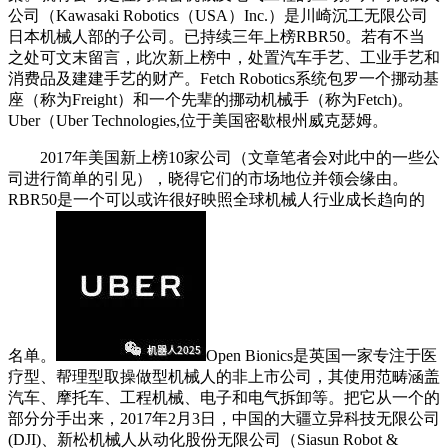
公司（Kawasaki Robotics（USA）Inc.）是川崎沉工无限公司
日本机械人部的子公司。已持续三年上榜RBR50。若有不当
之处可文末留言，此次新上榜中，处置汽车手艺、工业手艺和
消费品及建建手艺的财产。Fetch Robotics系统包罗一个挪动基
座（称为Freight）和一个先辈的挪动机械手（称为Fetch)。
Uber（Uber Technologies,位于美国密歇根州威克瑟姆。
2017年美国新上榜10家公司（文章笔者会对此中的一些公
司进行简单的引见），晓得它们的市场地位并领会缘由。
RBR50是一个可以或许很好映照全球机械人行业成长趋向的
名单。
Open Bionics是英国一家专注于医
疗型、帮理型取操做型机械人的非上市公司，其使用范畴涵盖
汽车、摩托车、工程机械、电子和电气拆卸等。把它从一个的
部分分手出来，2017年2月3日，中国的大疆立异科技无限公司
(DJI)、新松机械人从动化股份无限公司（Siasun Robot &